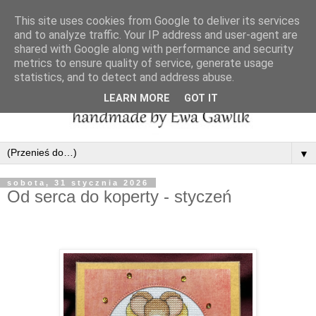
This site uses cookies from Google to deliver its services
and to analyze traffic. Your IP address and user-agent are
shared with Google along with performance and security
metrics to ensure quality of service, generate usage
statistics, and to detect and address abuse.
LEARN MORE
GOT IT
▼
sobota, 31 stycznia 2026
Od serca do koperty - styczeń