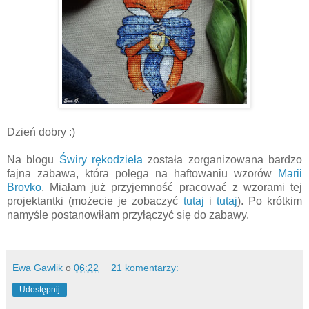
Dzień dobry :)
Na blogu
Świry rękodzieła
została zorganizowana bardzo
fajna zabawa, która polega na haftowaniu wzorów
Marii
Brovko
. Miałam już przyjemność pracować z wzorami tej
projektantki (możecie je zobaczyć
tutaj
i
tutaj
). Po krótkim
namyśle postanowiłam przyłączyć się do zabawy.
Ewa Gawlik
o
06:22
21 komentarzy:
Udostępnij