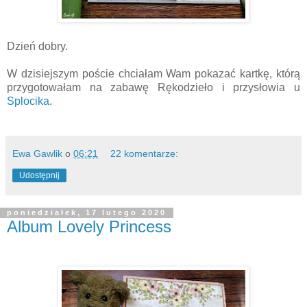
Dzień dobry.
W dzisiejszym poście chciałam Wam pokazać kartkę, którą
przygotowałam na zabawę Rękodzieło i przysłowia u
Splocika
.
Ewa Gawlik
o
06:21
22 komentarze:
Udostępnij
poniedziałek, 17 lutego 2020
Album Lovely Princess