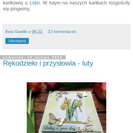
kartkowej u
Lidzi
. W lutym na naszych kartkach rozgościły
się pingwiny,
Ewa Gawlik
o
06:22
22 komentarze:
Udostępnij
czwartek, 20 lutego 2020
Rękodzieło i przysłowia - luty