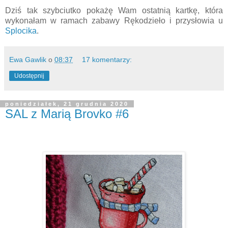
Dziś tak szybciutko pokażę Wam ostatnią kartkę, która
wykonałam w ramach zabawy Rękodzieło i przysłowia u
Splocika
.
Ewa Gawlik
o
08:37
17 komentarzy:
Udostępnij
poniedziałek, 21 grudnia 2020
SAL z Marią Brovko #6