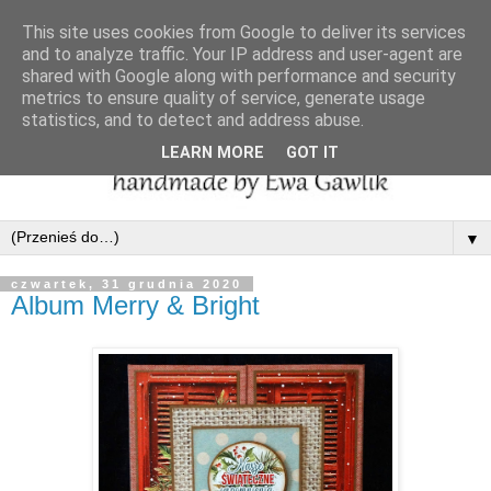
This site uses cookies from Google to deliver its services
and to analyze traffic. Your IP address and user-agent are
shared with Google along with performance and security
metrics to ensure quality of service, generate usage
statistics, and to detect and address abuse.
LEARN MORE
GOT IT
▼
czwartek, 31 grudnia 2020
Album Merry & Bright