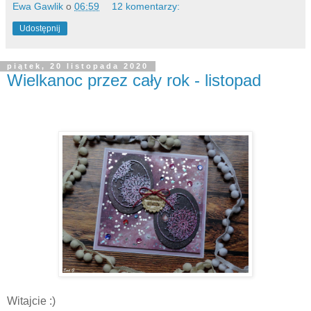
Ewa Gawlik
o
06:59
12 komentarzy:
Udostępnij
piątek, 20 listopada 2020
Wielkanoc przez cały rok - listopad
Witajcie :)