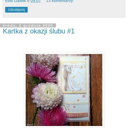
Ewa Gawlik
o
09:07
13 komentarzy:
Udostępnij
środa, 2 grudnia 2020
Kartka z okazji ślubu #1