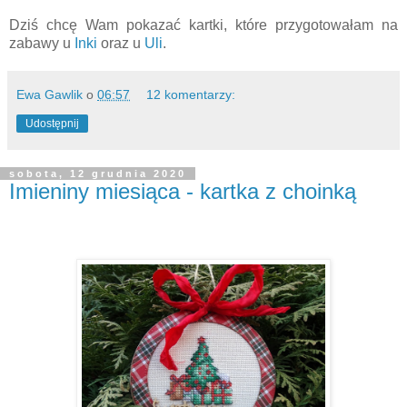
Dziś chcę Wam pokazać kartki, które przygotowałam na
zabawy u
Inki
oraz u
Uli
.
Ewa Gawlik
o
06:57
12 komentarzy:
Udostępnij
sobota, 12 grudnia 2020
Imieniny miesiąca - kartka z choinką