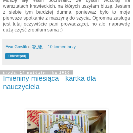
Muszę się Wam pochwalić, że byłam wczoraj na
warsztatach krawieckich, na których uszyłam bluzę. Jestem
z siebie tym bardziej dumna, ponieważ było to moje
pierwsze spotkanie z maszyną do szycia. Ogromna zasługa
jest tutaj oczywiście pani prowadzącej, no ale, naprawdę
dużą część zrobiłam sama :)
Ewa Gawlik
o
08:55
10 komentarzy:
Udostępnij
środa, 14 października 2020
Imieniny miesiąca - kartka dla
nauczyciela