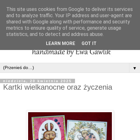
This site uses cookies from Google to deliver its services
and to analyze traffic. Your IP address and user-agent are
shared with Google along with performance and security
metrics to ensure quality of service, generate usage
statistics, and to detect and address abuse.
LEARN MORE
GOT IT
▼
niedziela, 20 kwietnia 2025
Kartki wielkanocne oraz życzenia