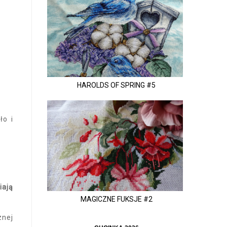
HAROLDS OF SPRING #5
ło i
iają
MAGICZNE FUKSJE #2
znej