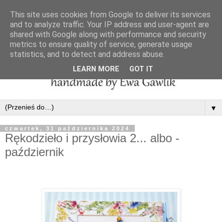
This site uses cookies from Google to deliver its services
and to analyze traffic. Your IP address and user-agent are
shared with Google along with performance and security
metrics to ensure quality of service, generate usage
statistics, and to detect and address abuse.
LEARN MORE
GOT IT
▼
czwartek, 31 października 2024
Rękodzieło i przysłowia 2... albo -
październik