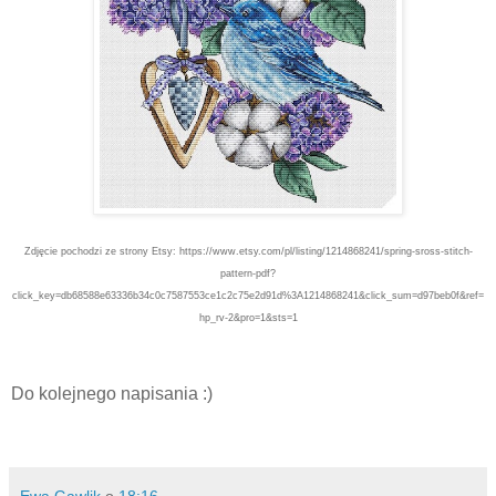
Zdjęcie pochodzi ze strony Etsy:
https://www.etsy.com/pl/listing/1214868241/spring-sross-stitch-
pattern-pdf?
click_key=db68588e63336b34c0c7587553ce1c2c75e2d91d%3A1214868241&click_sum=d97beb0f&ref=
hp_rv-2&pro=1&sts=1
Do kolejnego napisania :)