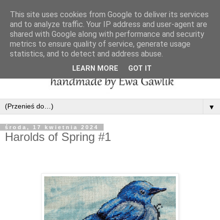
This site uses cookies from Google to deliver its services
and to analyze traffic. Your IP address and user-agent are
shared with Google along with performance and security
metrics to ensure quality of service, generate usage
statistics, and to detect and address abuse.
LEARN MORE
GOT IT
▼
środa, 17 kwietnia 2024
Harolds of Spring #1