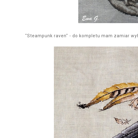
"Steampunk raven" - do kompletu mam zamiar wyh