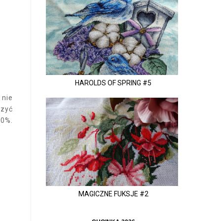
HAROLDS OF SPRING #5
 nie
szyć
00%.
MAGICZNE FUKSJE #2