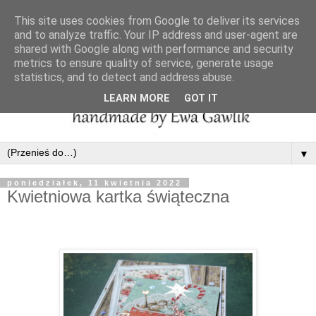
This site uses cookies from Google to deliver its services
and to analyze traffic. Your IP address and user-agent are
shared with Google along with performance and security
metrics to ensure quality of service, generate usage
statistics, and to detect and address abuse.
LEARN MORE
GOT IT
▼
poniedziałek, 11 kwietnia 2022
Kwietniowa kartka świąteczna