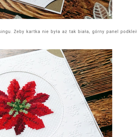
ingu. Żeby kartka nie była aż tak biała, górny panel podkle