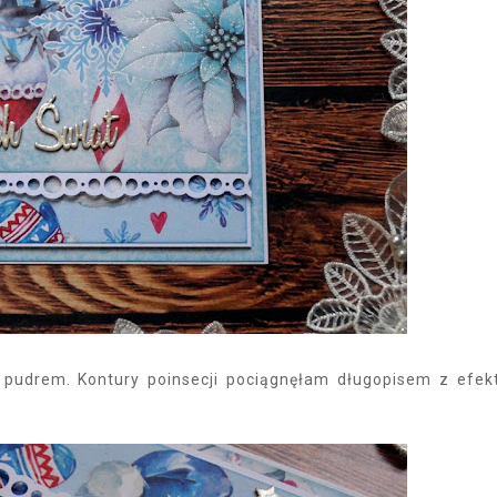
udrem. Kontury poinsecji pociągnęłam długopisem z efe