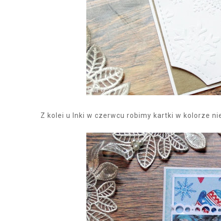
Z kolei u Inki w czerwcu robimy kartki w kolorze ni