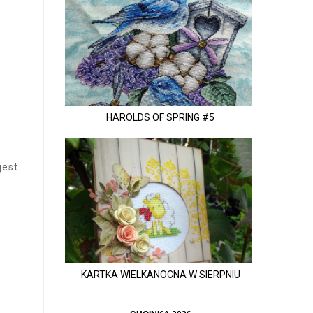
HAROLDS OF SPRING #5
jest
KARTKA WIELKANOCNA W SIERPNIU