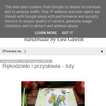
This site uses cookies from Google to deliver its services
and to analyze traffic. Your IP address and user-agent are
shared with Google along with performance and security
metrics to ensure quality of service, generate usage
statistics, and to detect and address abuse.
LEARN MORE
GOT IT
▼
czwartek, 20 lutego 2020
Rękodzieło i przysłowia - luty