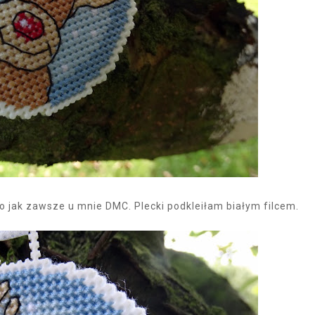
o jak zawsze u mnie DMC. Plecki podkleiłam białym filcem.