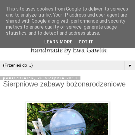
This site uses cookies from Google to deliver its services
and to analyze traffic. Your IP address and user-agent are
shared with Google along with performance and security
metrics to ensure quality of service, generate usage
statistics, and to detect and address abuse.
LEARN MORE
GOT IT
▼
poniedziałek, 26 sierpnia 2019
Sierpniowe zabawy bożonarodzeniowe