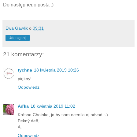
Do następnego posta :)
Ewa Gawlik
o
09:31
Udostępnij
21 komentarzy:
tychna
18 kwietnia 2019 10:26
piękny!
Odpowiedz
Aďka
18 kwietnia 2019 11:02
Krásna Choinka, ja by som ocenila aj návod :-)
Pekný deň,
A.
Odpowiedz