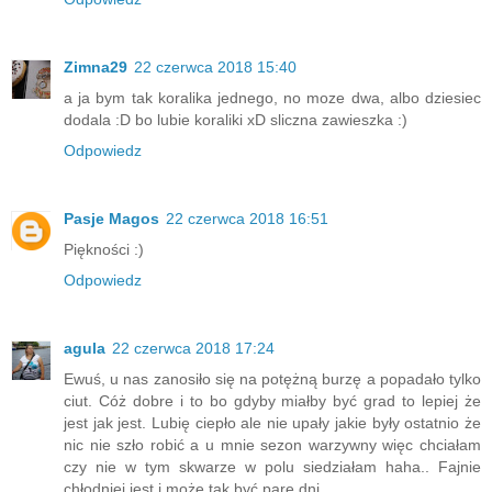
Zimna29
22 czerwca 2018 15:40
a ja bym tak koralika jednego, no moze dwa, albo dziesiec
dodala :D bo lubie koraliki xD sliczna zawieszka :)
Odpowiedz
Pasje Magos
22 czerwca 2018 16:51
Piękności :)
Odpowiedz
agula
22 czerwca 2018 17:24
Ewuś, u nas zanosiło się na potężną burzę a popadało tylko
ciut. Cóż dobre i to bo gdyby miałby być grad to lepiej że
jest jak jest. Lubię ciepło ale nie upały jakie były ostatnio że
nic nie szło robić a u mnie sezon warzywny więc chciałam
czy nie w tym skwarze w polu siedziałam haha.. Fajnie
chłodniej jest i może tak być parę dni.