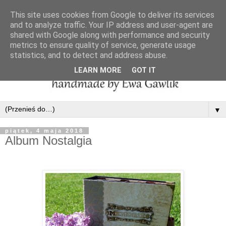
This site uses cookies from Google to deliver its services
and to analyze traffic. Your IP address and user-agent are
shared with Google along with performance and security
metrics to ensure quality of service, generate usage
statistics, and to detect and address abuse.
LEARN MORE
GOT IT
▼
piątek, 4 maja 2018
Album Nostalgia