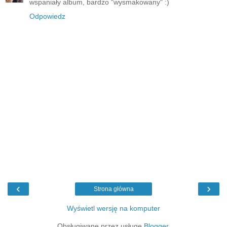
wspaniały album, bardzo "wysmakowany" :)
Odpowiedz
‹
›
Strona główna
Wyświetl wersję na komputer
Obsługiwane przez usługę
Blogger
.