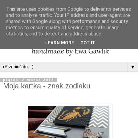
This site uses cookies from Google to deliver its services
and to analyze traffic. Your IP address and user-agent are
shared with Google along with performance and security
metrics to ensure quality of service, generate usage
statistics, and to detect and address abuse.
LEARN MORE
GOT IT
▼
piątek, 2 marca 2018
Moja kartka - znak zodiaku