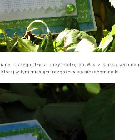
mianę. Dlatego dzisiaj przychodzę do Was z kartką wykona
tórej w tym miesiącu rozgościły się niezapominajki.