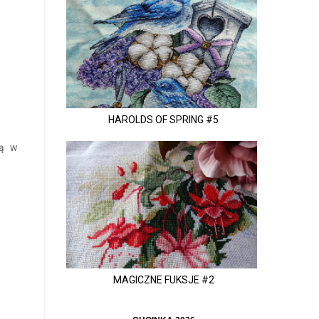
HAROLDS OF SPRING #5
ną w
MAGICZNE FUKSJE #2