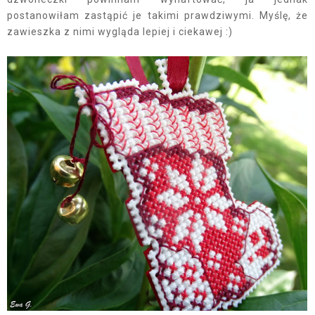
postanowiłam zastąpić je takimi prawdziwymi. Myślę, że
zawieszka z nimi wygląda lepiej i ciekawej :)