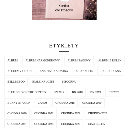
ETYKIETY
ALBUM
ALBUM HARMONIJKOWY
ALBUM TAGOWY
ALBUM Z ROLEK
ALCHEMY OF ART
ANASTASIA SLAVINA
ASIA SZULIK
BARBARA ANA
BELLE&BOO
BIAŁE KRUCZKI
BISCORNU
BLUE BIRD ON THE POPPIES
BN 2017
BN 2018
BN 2019
BN 2020
BUNNY IN A CUP
CANDY
CHOINKA 2018
CHOINKA 2019
CHOINKA 2020
CHOINKA 2021
CHOINKA 2022
CHOINKA 2023
CHOINKA 2024
CHOINKA 2025
CHOINKA 2026
CIAO BELLA