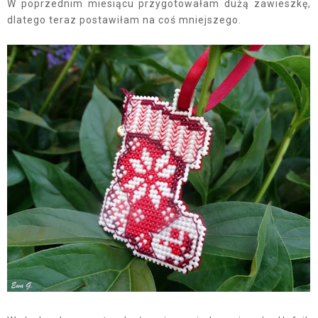
W poprzednim miesiącu przygotowałam dużą zawieszkę,
dlatego teraz postawiłam na coś mniejszego.