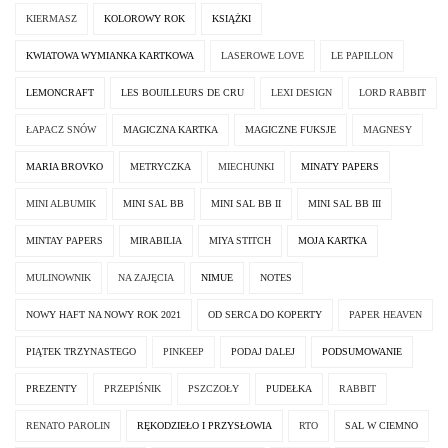
KIERMASZ
KOLOROWY ROK
KSIĄŻKI
KWIATOWA WYMIANKA KARTKOWA
LASEROWE LOVE
LE PAPILLON
LEMONCRAFT
LES BOUILLEURS DE CRU
LEXI DESIGN
LORD RABBIT
ŁAPACZ SNÓW
MAGICZNA KARTKA
MAGICZNE FUKSJE
MAGNESY
MARIA BROVKO
METRYCZKA
MIECHUNKI
MINATY PAPERS
MINI ALBUMIK
MINI SAL BB
MINI SAL BB II
MINI SAL BB III
MINTAY PAPERS
MIRABILIA
MIYA STITCH
MOJA KARTKA
MULINOWNIK
NA ZAJĘCIA
NIMUE
NOTES
NOWY HAFT NA NOWY ROK 2021
OD SERCA DO KOPERTY
PAPER HEAVEN
PIĄTEK TRZYNASTEGO
PINKEEP
PODAJ DALEJ
PODSUMOWANIE
PREZENTY
PRZEPIŚNIK
PSZCZOŁY
PUDEŁKA
RABBIT
RENATO PAROLIN
RĘKODZIEŁO I PRZYSŁOWIA
RTO
SAL W CIEMNO