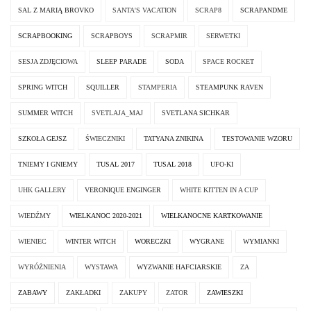
SAL Z MARIĄ BROVKO
SANTA'S VACATION
SCRAP8
SCRAPANDME
SCRAPBOOKING
SCRAPBOYS
SCRAPMIR
SERWETKI
SESJA ZDJĘCIOWA
SLEEP PARADE
SODA
SPACE ROCKET
SPRING WITCH
SQUILLER
STAMPERIA
STEAMPUNK RAVEN
SUMMER WITCH
SVETLAJA_MAJ
SVETLANA SICHKAR
SZKOŁA GEJSZ
ŚWIECZNIKI
TATYANA ZNIKINA
TESTOWANIE WZORU
TNIEMY I GNIEMY
TUSAL 2017
TUSAL 2018
UFO-KI
UHK GALLERY
VERONIQUE ENGINGER
WHITE KITTEN IN A CUP
WIEDŹMY
WIELKANOC 2020-2021
WIELKANOCNE KARTKOWANIE
WIENIEC
WINTER WITCH
WORECZKI
WYGRANE
WYMIANKI
WYRÓŻNIENIA
WYSTAWA
WYZWANIE HAFCIARSKIE
ZA
ZABAWY
ZAKŁADKI
ZAKUPY
ZATOR
ZAWIESZKI