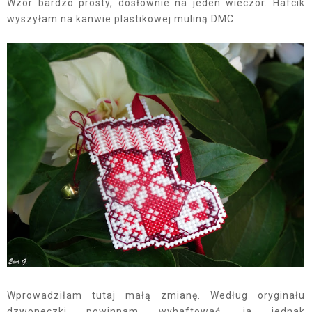
Wzór bardzo prosty, dosłownie na jeden wieczór. Hafcik
wyszyłam na kanwie plastikowej muliną DMC.
Wprowadziłam tutaj małą zmianę. Według oryginału
dzwoneczki powinnam wyhaftować, ja jednak