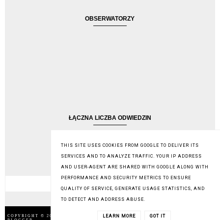
OBSERWATORZY
ŁĄCZNA LICZBA ODWIEDZIN
1,162,247
THIS SITE USES COOKIES FROM GOOGLE TO DELIVER ITS
SERVICES AND TO ANALYZE TRAFFIC. YOUR IP ADDRESS
SZUKAJ NA TYM BLOGU
AND USER-AGENT ARE SHARED WITH GOOGLE ALONG WITH
PERFORMANCE AND SECURITY METRICS TO ENSURE
QUALITY OF SERVICE, GENERATE USAGE STATISTICS, AND
TO DETECT AND ADDRESS ABUSE.
LEARN MORE
GOT IT
COPYRIGHT © 2014
BIBLIOTEKA RĘKODZIEŁA
,
BLOG DESIGN: