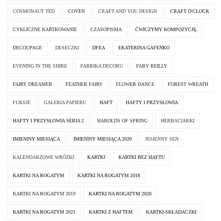
COSMONAUT TED
COVEN
CRAFT AND YOU DESIGN
CRAFT O'CLOCK
CYKLICZNE KARTKOWANIE
CZASOPISMA
ĆWICZYMY KOMPOZYCJĘ
DECOUPAGE
DESECZKI
DFEA
EKATERINA GAFENKO
EVENING IN THE SHIRE
FABRIKA DECORU
FABY REILLY
FAIRY DREAMER
FEATHER FAIRY
FLOWER DANCE
FOREST WREATH
FUKSJE
GALERIA PAPIERU
HAFT
HAFTY I PRZYSŁOWIA
HAFTY I PRZYSŁOWIA SERIA 2
HAROLDS OF SPRING
HERBACIARKI
IMIENINY MIESIĄCA
IMIENINY MIESIĄCA 2020
JESIENNY SEN
KALENDARZOWE WRÓŻKI
KARTKI
KARTKI BEZ HAFTU
KARTKI NA ROGATYM
KARTKI NA ROGATYM 2018
KARTKI NA ROGATYM 2019
KARTKI NA ROGATYM 2020
KARTKI NA ROGATYM 2021
KARTKI Z HAFTEM
KARTKI-SKŁADACZKI