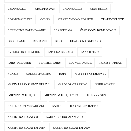
CHOINKA 2024
CHOINKA 2025
CHOINKA 2026
CIAO BELLA
COSMONAUT TED
COVEN
CRAFT AND YOU DESIGN
CRAFT O'CLOCK
CYKLICZNE KARTKOWANIE
CZASOPISMA
ĆWICZYMY KOMPOZYCJĘ
DECOUPAGE
DESECZKI
DFEA
EKATERINA GAFENKO
EVENING IN THE SHIRE
FABRIKA DECORU
FABY REILLY
FAIRY DREAMER
FEATHER FAIRY
FLOWER DANCE
FOREST WREATH
FUKSJE
GALERIA PAPIERU
HAFT
HAFTY I PRZYSŁOWIA
HAFTY I PRZYSŁOWIA SERIA 2
HAROLDS OF SPRING
HERBACIARKI
IMIENINY MIESIĄCA
IMIENINY MIESIĄCA 2020
JESIENNY SEN
KALENDARZOWE WRÓŻKI
KARTKI
KARTKI BEZ HAFTU
KARTKI NA ROGATYM
KARTKI NA ROGATYM 2018
KARTKI NA ROGATYM 2019
KARTKI NA ROGATYM 2020