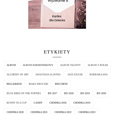
ETYKIETY
ALBUM
ALBUM HARMONIJKOWY
ALBUM TAGOWY
ALBUM Z ROLEK
ALCHEMY OF ART
ANASTASIA SLAVINA
ASIA SZULIK
BARBARA ANA
BELLE&BOO
BIAŁE KRUCZKI
BISCORNU
BLUE BIRD ON THE POPPIES
BN 2017
BN 2018
BN 2019
BN 2020
BUNNY IN A CUP
CANDY
CHOINKA 2018
CHOINKA 2019
CHOINKA 2020
CHOINKA 2021
CHOINKA 2022
CHOINKA 2023