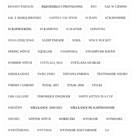
RENATO PAROLIN
RĘKODZIEŁO I PRZYSŁOWIA
RTO
SAL W CIEMNO
SAL Z MARIĄ BROVKO
SANTA'S VACATION
SCRAP8
SCRAPANDME
SCRAPBOOKING
SCRAPBOYS
SCRAPMIR
SERWETKI
SESJA ZDJĘCIOWA
SLEEP PARADE
SODA
SPACE ROCKET
SPRING WITCH
SQUILLER
STAMPERIA
STEAMPUNK RAVEN
SUMMER WITCH
SVETLAJA_MAJ
SVETLANA SICHKAR
SZKOŁA GEJSZ
ŚWIECZNIKI
TATYANA ZNIKINA
TESTOWANIE WZORU
TNIEMY I GNIEMY
TUSAL 2017
TUSAL 2018
UFO-KI
UHK GALLERY
VERONIQUE ENGINGER
WHITE KITTEN IN A CUP
WIEDŹMY
WIELKANOC 2020-2021
WIELKANOCNE KARTKOWANIE
WIENIEC
WINTER WITCH
WORECZKI
WYGRANE
WYMIANKI
WYRÓŻNIENIA
WYSTAWA
WYZWANIE HAFCIARSKIE
ZA