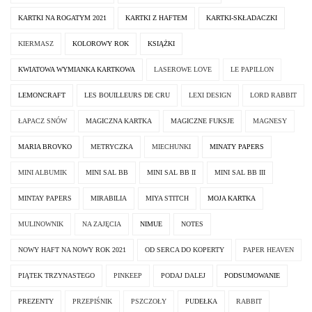
KARTKI NA ROGATYM 2021
KARTKI Z HAFTEM
KARTKI-SKŁADACZKI
KIERMASZ
KOLOROWY ROK
KSIĄŻKI
KWIATOWA WYMIANKA KARTKOWA
LASEROWE LOVE
LE PAPILLON
LEMONCRAFT
LES BOUILLEURS DE CRU
LEXI DESIGN
LORD RABBIT
ŁAPACZ SNÓW
MAGICZNA KARTKA
MAGICZNE FUKSJE
MAGNESY
MARIA BROVKO
METRYCZKA
MIECHUNKI
MINATY PAPERS
MINI ALBUMIK
MINI SAL BB
MINI SAL BB II
MINI SAL BB III
MINTAY PAPERS
MIRABILIA
MIYA STITCH
MOJA KARTKA
MULINOWNIK
NA ZAJĘCIA
NIMUE
NOTES
NOWY HAFT NA NOWY ROK 2021
OD SERCA DO KOPERTY
PAPER HEAVEN
PIĄTEK TRZYNASTEGO
PINKEEP
PODAJ DALEJ
PODSUMOWANIE
PREZENTY
PRZEPIŚNIK
PSZCZOŁY
PUDEŁKA
RABBIT