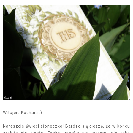
Witajcie Kochani :)
Nareszcie świeci słoneczko! Bardzo się cieszę, że w końcu
zrobiło się ciepło. Fanką upałów nie jestem, ale taka