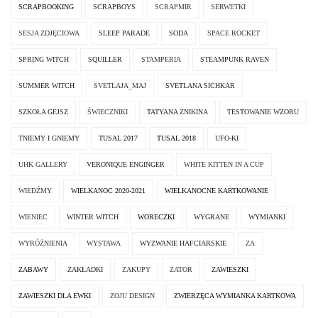
SCRAPBOOKING
SCRAPBOYS
SCRAPMIR
SERWETKI
SESJA ZDJĘCIOWA
SLEEP PARADE
SODA
SPACE ROCKET
SPRING WITCH
SQUILLER
STAMPERIA
STEAMPUNK RAVEN
SUMMER WITCH
SVETLAJA_MAJ
SVETLANA SICHKAR
SZKOŁA GEJSZ
ŚWIECZNIKI
TATYANA ZNIKINA
TESTOWANIE WZORU
TNIEMY I GNIEMY
TUSAL 2017
TUSAL 2018
UFO-KI
UHK GALLERY
VERONIQUE ENGINGER
WHITE KITTEN IN A CUP
WIEDŹMY
WIELKANOC 2020-2021
WIELKANOCNE KARTKOWANIE
WIENIEC
WINTER WITCH
WORECZKI
WYGRANE
WYMIANKI
WYRÓŻNIENIA
WYSTAWA
WYZWANIE HAFCIARSKIE
ZA
ZABAWY
ZAKŁADKI
ZAKUPY
ZATOR
ZAWIESZKI
ZAWIESZKI DLA EWKI
ZOJU DESIGN
ZWIERZĘCA WYMIANKA KARTKOWA