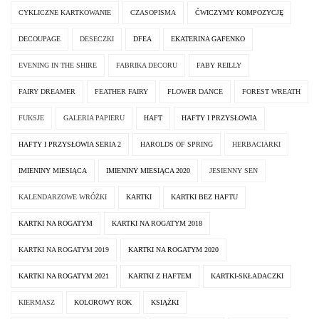
CYKLICZNE KARTKOWANIE
CZASOPISMA
ĆWICZYMY KOMPOZYCJĘ
DECOUPAGE
DESECZKI
DFEA
EKATERINA GAFENKO
EVENING IN THE SHIRE
FABRIKA DECORU
FABY REILLY
FAIRY DREAMER
FEATHER FAIRY
FLOWER DANCE
FOREST WREATH
FUKSJE
GALERIA PAPIERU
HAFT
HAFTY I PRZYSŁOWIA
HAFTY I PRZYSŁOWIA SERIA 2
HAROLDS OF SPRING
HERBACIARKI
IMIENINY MIESIĄCA
IMIENINY MIESIĄCA 2020
JESIENNY SEN
KALENDARZOWE WRÓŻKI
KARTKI
KARTKI BEZ HAFTU
KARTKI NA ROGATYM
KARTKI NA ROGATYM 2018
KARTKI NA ROGATYM 2019
KARTKI NA ROGATYM 2020
KARTKI NA ROGATYM 2021
KARTKI Z HAFTEM
KARTKI-SKŁADACZKI
KIERMASZ
KOLOROWY ROK
KSIĄŻKI