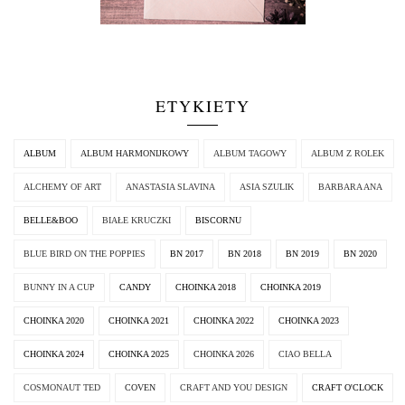
ETYKIETY
ALBUM
ALBUM HARMONIJKOWY
ALBUM TAGOWY
ALBUM Z ROLEK
ALCHEMY OF ART
ANASTASIA SLAVINA
ASIA SZULIK
BARBARA ANA
BELLE&BOO
BIAŁE KRUCZKI
BISCORNU
BLUE BIRD ON THE POPPIES
BN 2017
BN 2018
BN 2019
BN 2020
BUNNY IN A CUP
CANDY
CHOINKA 2018
CHOINKA 2019
CHOINKA 2020
CHOINKA 2021
CHOINKA 2022
CHOINKA 2023
CHOINKA 2024
CHOINKA 2025
CHOINKA 2026
CIAO BELLA
COSMONAUT TED
COVEN
CRAFT AND YOU DESIGN
CRAFT O'CLOCK