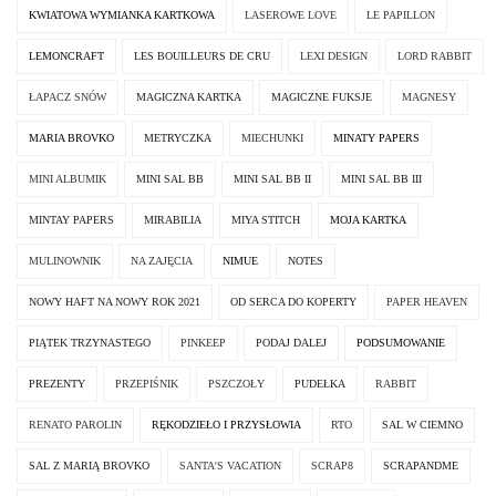
KWIATOWA WYMIANKA KARTKOWA
LASEROWE LOVE
LE PAPILLON
LEMONCRAFT
LES BOUILLEURS DE CRU
LEXI DESIGN
LORD RABBIT
ŁAPACZ SNÓW
MAGICZNA KARTKA
MAGICZNE FUKSJE
MAGNESY
MARIA BROVKO
METRYCZKA
MIECHUNKI
MINATY PAPERS
MINI ALBUMIK
MINI SAL BB
MINI SAL BB II
MINI SAL BB III
MINTAY PAPERS
MIRABILIA
MIYA STITCH
MOJA KARTKA
MULINOWNIK
NA ZAJĘCIA
NIMUE
NOTES
NOWY HAFT NA NOWY ROK 2021
OD SERCA DO KOPERTY
PAPER HEAVEN
PIĄTEK TRZYNASTEGO
PINKEEP
PODAJ DALEJ
PODSUMOWANIE
PREZENTY
PRZEPIŚNIK
PSZCZOŁY
PUDEŁKA
RABBIT
RENATO PAROLIN
RĘKODZIEŁO I PRZYSŁOWIA
RTO
SAL W CIEMNO
SAL Z MARIĄ BROVKO
SANTA'S VACATION
SCRAP8
SCRAPANDME