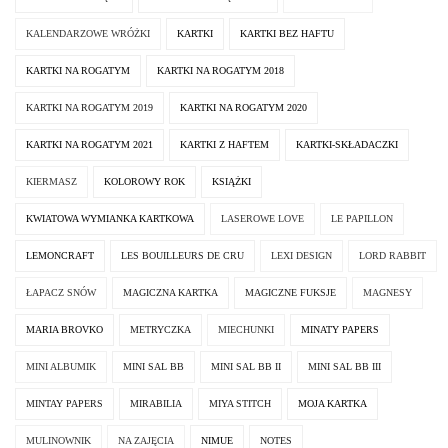
KALENDARZOWE WRÓŻKI
KARTKI
KARTKI BEZ HAFTU
KARTKI NA ROGATYM
KARTKI NA ROGATYM 2018
KARTKI NA ROGATYM 2019
KARTKI NA ROGATYM 2020
KARTKI NA ROGATYM 2021
KARTKI Z HAFTEM
KARTKI-SKŁADACZKI
KIERMASZ
KOLOROWY ROK
KSIĄŻKI
KWIATOWA WYMIANKA KARTKOWA
LASEROWE LOVE
LE PAPILLON
LEMONCRAFT
LES BOUILLEURS DE CRU
LEXI DESIGN
LORD RABBIT
ŁAPACZ SNÓW
MAGICZNA KARTKA
MAGICZNE FUKSJE
MAGNESY
MARIA BROVKO
METRYCZKA
MIECHUNKI
MINATY PAPERS
MINI ALBUMIK
MINI SAL BB
MINI SAL BB II
MINI SAL BB III
MINTAY PAPERS
MIRABILIA
MIYA STITCH
MOJA KARTKA
MULINOWNIK
NA ZAJĘCIA
NIMUE
NOTES