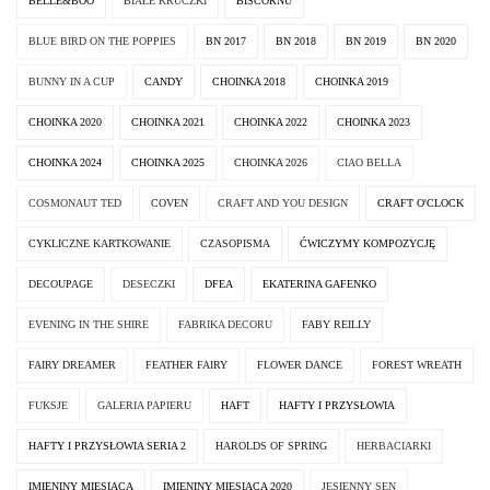
BELLE&BOO
BIAŁE KRUCZKI
BISCORNU
BLUE BIRD ON THE POPPIES
BN 2017
BN 2018
BN 2019
BN 2020
BUNNY IN A CUP
CANDY
CHOINKA 2018
CHOINKA 2019
CHOINKA 2020
CHOINKA 2021
CHOINKA 2022
CHOINKA 2023
CHOINKA 2024
CHOINKA 2025
CHOINKA 2026
CIAO BELLA
COSMONAUT TED
COVEN
CRAFT AND YOU DESIGN
CRAFT O'CLOCK
CYKLICZNE KARTKOWANIE
CZASOPISMA
ĆWICZYMY KOMPOZYCJĘ
DECOUPAGE
DESECZKI
DFEA
EKATERINA GAFENKO
EVENING IN THE SHIRE
FABRIKA DECORU
FABY REILLY
FAIRY DREAMER
FEATHER FAIRY
FLOWER DANCE
FOREST WREATH
FUKSJE
GALERIA PAPIERU
HAFT
HAFTY I PRZYSŁOWIA
HAFTY I PRZYSŁOWIA SERIA 2
HAROLDS OF SPRING
HERBACIARKI
IMIENINY MIESIĄCA
IMIENINY MIESIĄCA 2020
JESIENNY SEN