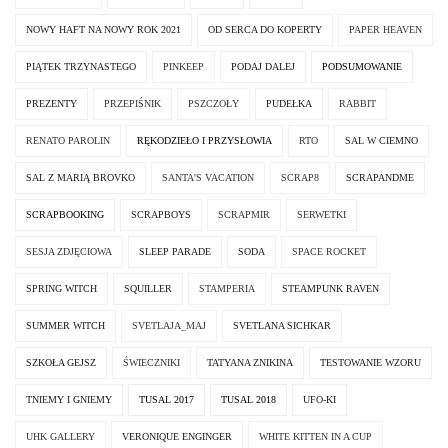
NOWY HAFT NA NOWY ROK 2021
OD SERCA DO KOPERTY
PAPER HEAVEN
PIĄTEK TRZYNASTEGO
PINKEEP
PODAJ DALEJ
PODSUMOWANIE
PREZENTY
PRZEPIŚNIK
PSZCZOŁY
PUDEŁKA
RABBIT
RENATO PAROLIN
RĘKODZIEŁO I PRZYSŁOWIA
RTO
SAL W CIEMNO
SAL Z MARIĄ BROVKO
SANTA'S VACATION
SCRAP8
SCRAPANDME
SCRAPBOOKING
SCRAPBOYS
SCRAPMIR
SERWETKI
SESJA ZDJĘCIOWA
SLEEP PARADE
SODA
SPACE ROCKET
SPRING WITCH
SQUILLER
STAMPERIA
STEAMPUNK RAVEN
SUMMER WITCH
SVETLAJA_MAJ
SVETLANA SICHKAR
SZKOŁA GEJSZ
ŚWIECZNIKI
TATYANA ZNIKINA
TESTOWANIE WZORU
TNIEMY I GNIEMY
TUSAL 2017
TUSAL 2018
UFO-KI
UHK GALLERY
VERONIQUE ENGINGER
WHITE KITTEN IN A CUP