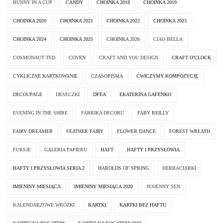
BUNNY IN A CUP
CANDY
CHOINKA 2018
CHOINKA 2019
CHOINKA 2020
CHOINKA 2021
CHOINKA 2022
CHOINKA 2023
CHOINKA 2024
CHOINKA 2025
CHOINKA 2026
CIAO BELLA
COSMONAUT TED
COVEN
CRAFT AND YOU DESIGN
CRAFT O'CLOCK
CYKLICZNE KARTKOWANIE
CZASOPISMA
ĆWICZYMY KOMPOZYCJĘ
DECOUPAGE
DESECZKI
DFEA
EKATERINA GAFENKO
EVENING IN THE SHIRE
FABRIKA DECORU
FABY REILLY
FAIRY DREAMER
FEATHER FAIRY
FLOWER DANCE
FOREST WREATH
FUKSJE
GALERIA PAPIERU
HAFT
HAFTY I PRZYSŁOWIA
HAFTY I PRZYSŁOWIA SERIA 2
HAROLDS OF SPRING
HERBACIARKI
IMIENINY MIESIĄCA
IMIENINY MIESIĄCA 2020
JESIENNY SEN
KALENDARZOWE WRÓŻKI
KARTKI
KARTKI BEZ HAFTU