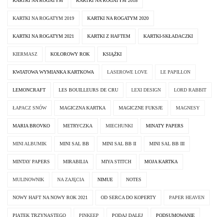
KARTKI NA ROGATYM
KARTKI NA ROGATYM 2018
KARTKI NA ROGATYM 2019
KARTKI NA ROGATYM 2020
KARTKI NA ROGATYM 2021
KARTKI Z HAFTEM
KARTKI-SKŁADACZKI
KIERMASZ
KOLOROWY ROK
KSIĄŻKI
KWIATOWA WYMIANKA KARTKOWA
LASEROWE LOVE
LE PAPILLON
LEMONCRAFT
LES BOUILLEURS DE CRU
LEXI DESIGN
LORD RABBIT
ŁAPACZ SNÓW
MAGICZNA KARTKA
MAGICZNE FUKSJE
MAGNESY
MARIA BROVKO
METRYCZKA
MIECHUNKI
MINATY PAPERS
MINI ALBUMIK
MINI SAL BB
MINI SAL BB II
MINI SAL BB III
MINTAY PAPERS
MIRABILIA
MIYA STITCH
MOJA KARTKA
MULINOWNIK
NA ZAJĘCIA
NIMUE
NOTES
NOWY HAFT NA NOWY ROK 2021
OD SERCA DO KOPERTY
PAPER HEAVEN
PIĄTEK TRZYNASTEGO
PINKEEP
PODAJ DALEJ
PODSUMOWANIE