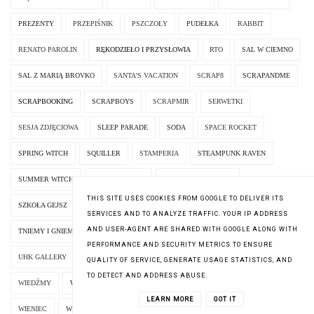
PREZENTY
PRZEPIŚNIK
PSZCZOŁY
PUDEŁKA
RABBIT
RENATO PAROLIN
RĘKODZIEŁO I PRZYSŁOWIA
RTO
SAL W CIEMNO
SAL Z MARIĄ BROVKO
SANTA'S VACATION
SCRAP8
SCRAPANDME
SCRAPBOOKING
SCRAPBOYS
SCRAPMIR
SERWETKI
SESJA ZDJĘCIOWA
SLEEP PARADE
SODA
SPACE ROCKET
SPRING WITCH
SQUILLER
STAMPERIA
STEAMPUNK RAVEN
SUMMER WITCH
SVETLAJA_MAJ
SVETLANA SICHKAR
THIS SITE USES COOKIES FROM GOOGLE TO DELIVER ITS
SZKOŁA GEJSZ
ŚWIECZNIKI
TATYANA ZNIKINA
TESTOWANIE WZORU
SERVICES AND TO ANALYZE TRAFFIC. YOUR IP ADDRESS
AND USER-AGENT ARE SHARED WITH GOOGLE ALONG WITH
TNIEMY I GNIEMY
TUSAL 2017
TUSAL 2018
UFO-KI
PERFORMANCE AND SECURITY METRICS TO ENSURE
UHK GALLERY
VERONIQUE ENGINGER
WHITE KITTEN IN A CUP
QUALITY OF SERVICE, GENERATE USAGE STATISTICS, AND
TO DETECT AND ADDRESS ABUSE.
WIEDŹMY
WIELKANOC 2020-2021
WIELKANOCNE KARTKOWANIE
LEARN MORE
GOT IT
WIENIEC
WINTER WITCH
WORECZKI
WYGRANE
WYMIANKI