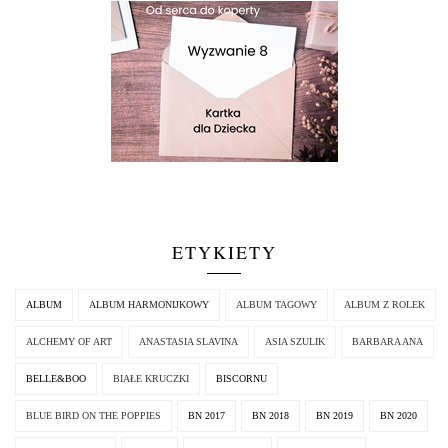
ETYKIETY
ALBUM
ALBUM HARMONIJKOWY
ALBUM TAGOWY
ALBUM Z ROLEK
ALCHEMY OF ART
ANASTASIA SLAVINA
ASIA SZULIK
BARBARA ANA
BELLE&BOO
BIAŁE KRUCZKI
BISCORNU
BLUE BIRD ON THE POPPIES
BN 2017
BN 2018
BN 2019
BN 2020