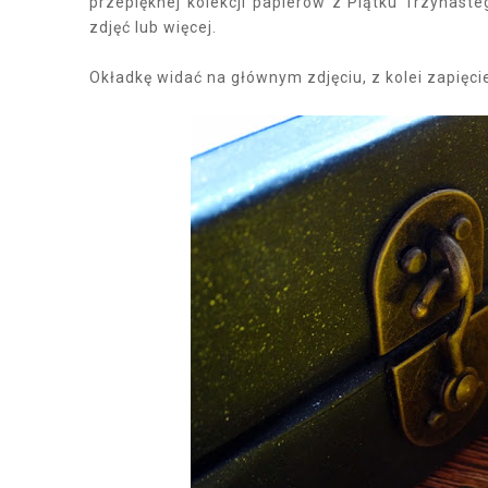
przepięknej kolekcji papierów z Piątku Trzynast
zdjęć lub więcej.
Okładkę widać na głównym zdjęciu, z kolei zapięci