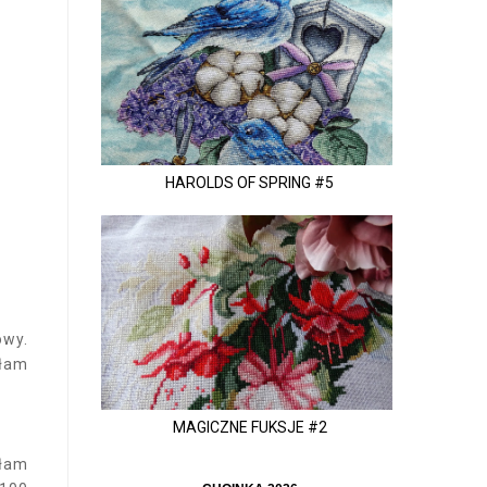
HAROLDS OF SPRING #5
owy.
iłam
MAGICZNE FUKSJE #2
yłam