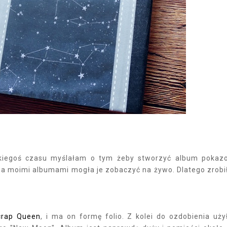
jakiegoś czasu myślałam o tym żeby stworzyć album pokaz
na moimi albumami mogła je zobaczyć na żywo. Dlatego zrob
crap Queen
, i ma on formę folio. Z kolei do ozdobienia uż