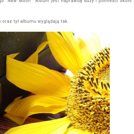
ego "New Moon". Album jest naprawdę duży i pomieści około
e oraz tył albumu wyglądają tak.