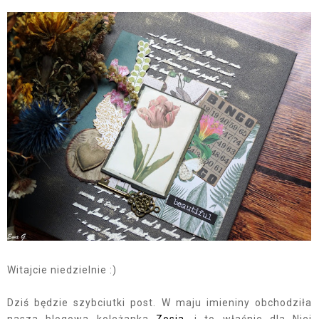
Witajcie niedzielnie :)
Dziś będzie szybciutki post. W maju imieniny obchodziła
nasza blogowa koleżanka
Zosia
, i to właśnie dla Niej