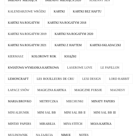
IMIENINY MIESIĄCA
IMIENINY MIESIĄCA 2020
JESIENNY SEN
KALENDARZOWE WRÓŻKI
KARTKI
KARTKI BEZ HAFTU
KARTKI NA ROGATYM
KARTKI NA ROGATYM 2018
KARTKI NA ROGATYM 2019
KARTKI NA ROGATYM 2020
KARTKI NA ROGATYM 2021
KARTKI Z HAFTEM
KARTKI-SKŁADACZKI
KIERMASZ
KOLOROWY ROK
KSIĄŻKI
KWIATOWA WYMIANKA KARTKOWA
LASEROWE LOVE
LE PAPILLON
LEMONCRAFT
LES BOUILLEURS DE CRU
LEXI DESIGN
LORD RABBIT
ŁAPACZ SNÓW
MAGICZNA KARTKA
MAGICZNE FUKSJE
MAGNESY
MARIA BROVKO
METRYCZKA
MIECHUNKI
MINATY PAPERS
MINI ALBUMIK
MINI SAL BB
MINI SAL BB II
MINI SAL BB III
MINTAY PAPERS
MIRABILIA
MIYA STITCH
MOJA KARTKA
MULINOWNIK
NA ZAJĘCIA
NIMUE
NOTES