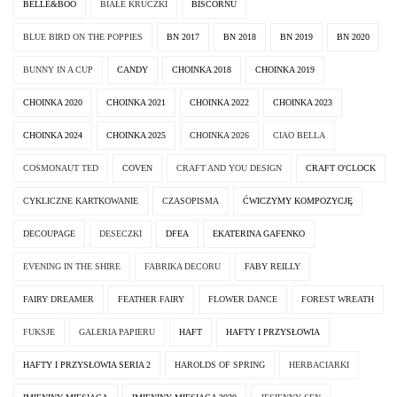
BELLE&BOO
BIAŁE KRUCZKI
BISCORNU
BLUE BIRD ON THE POPPIES
BN 2017
BN 2018
BN 2019
BN 2020
BUNNY IN A CUP
CANDY
CHOINKA 2018
CHOINKA 2019
CHOINKA 2020
CHOINKA 2021
CHOINKA 2022
CHOINKA 2023
CHOINKA 2024
CHOINKA 2025
CHOINKA 2026
CIAO BELLA
COSMONAUT TED
COVEN
CRAFT AND YOU DESIGN
CRAFT O'CLOCK
CYKLICZNE KARTKOWANIE
CZASOPISMA
ĆWICZYMY KOMPOZYCJĘ
DECOUPAGE
DESECZKI
DFEA
EKATERINA GAFENKO
EVENING IN THE SHIRE
FABRIKA DECORU
FABY REILLY
FAIRY DREAMER
FEATHER FAIRY
FLOWER DANCE
FOREST WREATH
FUKSJE
GALERIA PAPIERU
HAFT
HAFTY I PRZYSŁOWIA
HAFTY I PRZYSŁOWIA SERIA 2
HAROLDS OF SPRING
HERBACIARKI