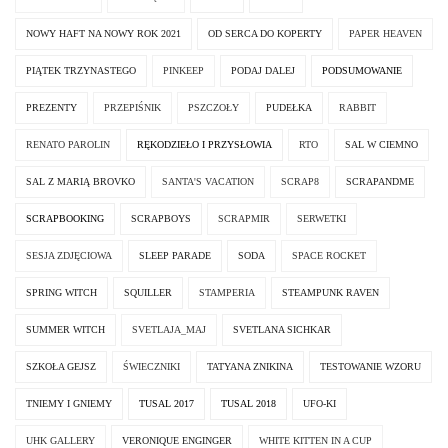
NOWY HAFT NA NOWY ROK 2021
OD SERCA DO KOPERTY
PAPER HEAVEN
PIĄTEK TRZYNASTEGO
PINKEEP
PODAJ DALEJ
PODSUMOWANIE
PREZENTY
PRZEPIŚNIK
PSZCZOŁY
PUDEŁKA
RABBIT
RENATO PAROLIN
RĘKODZIEŁO I PRZYSŁOWIA
RTO
SAL W CIEMNO
SAL Z MARIĄ BROVKO
SANTA'S VACATION
SCRAP8
SCRAPANDME
SCRAPBOOKING
SCRAPBOYS
SCRAPMIR
SERWETKI
SESJA ZDJĘCIOWA
SLEEP PARADE
SODA
SPACE ROCKET
SPRING WITCH
SQUILLER
STAMPERIA
STEAMPUNK RAVEN
SUMMER WITCH
SVETLAJA_MAJ
SVETLANA SICHKAR
SZKOŁA GEJSZ
ŚWIECZNIKI
TATYANA ZNIKINA
TESTOWANIE WZORU
TNIEMY I GNIEMY
TUSAL 2017
TUSAL 2018
UFO-KI
UHK GALLERY
VERONIQUE ENGINGER
WHITE KITTEN IN A CUP