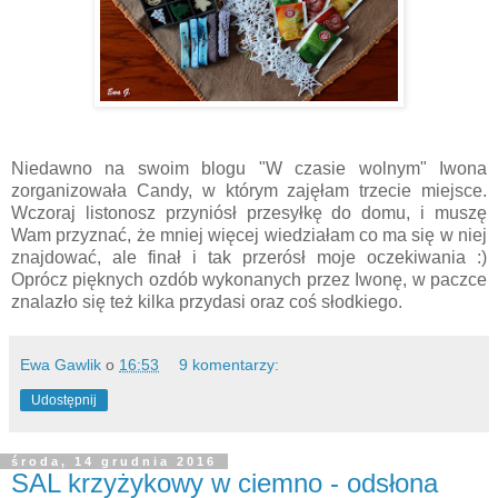
Niedawno na swoim blogu "W czasie wolnym" Iwona
zorganizowała Candy, w którym zajęłam trzecie miejsce.
Wczoraj listonosz przyniósł przesyłkę do domu, i muszę
Wam przyznać, że mniej więcej wiedziałam co ma się w niej
znajdować, ale finał i tak przerósł moje oczekiwania :)
Oprócz pięknych ozdób wykonanych przez Iwonę, w paczce
znalazło się też kilka przydasi oraz coś słodkiego.
Ewa Gawlik
o
16:53
9 komentarzy:
Udostępnij
środa, 14 grudnia 2016
SAL krzyżykowy w ciemno - odsłona