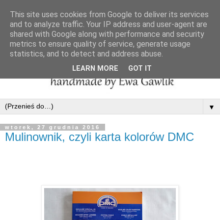
This site uses cookies from Google to deliver its services
and to analyze traffic. Your IP address and user-agent are
shared with Google along with performance and security
metrics to ensure quality of service, generate usage
statistics, and to detect and address abuse.
LEARN MORE
GOT IT
▼
wtorek, 27 grudnia 2016
Mulinownik, czyli karta kolorów DMC