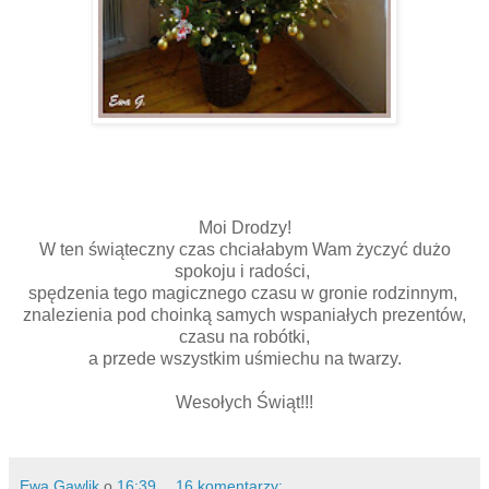
Moi Drodzy!
W ten świąteczny czas chciałabym Wam życzyć dużo
spokoju i radości,
spędzenia tego magicznego czasu w gronie rodzinnym,
znalezienia pod choinką samych wspaniałych prezentów,
czasu na robótki,
a przede wszystkim uśmiechu na twarzy.
Wesołych Świąt!!!
Ewa Gawlik
o
16:39
16 komentarzy: