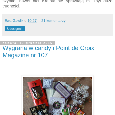
szybko, nawet nici Kreinik nie sprawiają mi zbyt dużo
trudności.
Ewa Gawlik
o
10:27
21 komentarzy:
Udostępnij
sobota, 17 grudnia 2016
Wygrana w candy i Point de Croix
Magazine nr 107